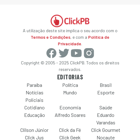
A utilização deste site implica o seu acordo com o
Termos e Condições
, e com a
Política de
Privacidade
.
Copyright © 2005 - 2025 ClickPB. Todos os direitos
reservados.
EDITORIAS
Paraíba
Política
Brasil
Notícias
Mundo
Esporte
Policiais
Cotidiano
Economia
Saúde
Educação
Alfredo Soares
Eduardo
Varandas
Clilson Júnior
Click da Fé
Click Gourmet
Click Jus
Click Geek
Nocaute