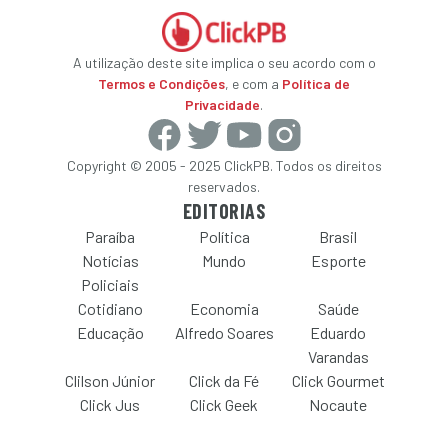
A utilização deste site implica o seu acordo com o
Termos e Condições
, e com a
Política de
Privacidade
.
Copyright © 2005 - 2025 ClickPB. Todos os direitos
reservados.
EDITORIAS
Paraíba
Política
Brasil
Notícias
Mundo
Esporte
Policiais
Cotidiano
Economia
Saúde
Educação
Alfredo Soares
Eduardo
Varandas
Clilson Júnior
Click da Fé
Click Gourmet
Click Jus
Click Geek
Nocaute