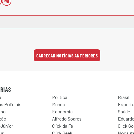
CARREGAR NOTÍCIAS ANTERIORES
RIAS
a
Política
Brasil
s Policiais
Mundo
Esport
ano
Economia
Saúde
ção
Alfredo Soares
Eduardo
 Júnior
Click da Fé
Click G
Jus
Click Geek
Nocaut