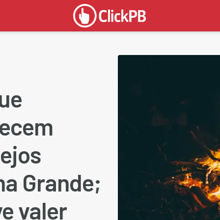
que
necem
tejos
na Grande;
e valer