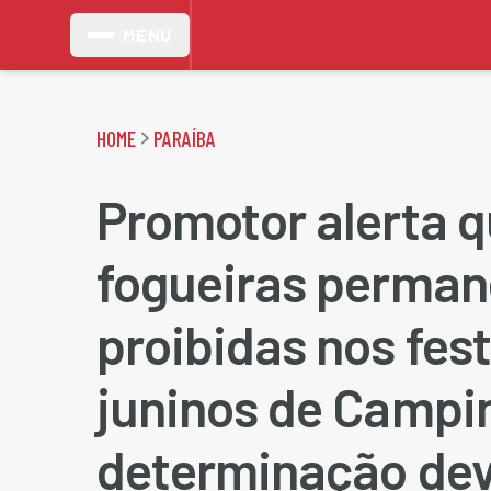
MENU
HOME
PARAÍBA
Promotor alerta 
fogueiras perma
proibidas nos fes
juninos de Campi
determinação dev