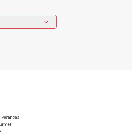
e
 Varandas
ourmet
e