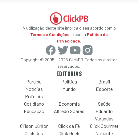
A utilização deste site implica o seu acordo com o
Termos e Condições
, e com a
Política de
Privacidade
.
Copyright © 2005 - 2025 ClickPB. Todos os direitos
reservados.
EDITORIAS
Paraíba
Política
Brasil
Notícias
Mundo
Esporte
Policiais
Cotidiano
Economia
Saúde
Educação
Alfredo Soares
Eduardo
Varandas
Clilson Júnior
Click da Fé
Click Gourmet
Click Jus
Click Geek
Nocaute