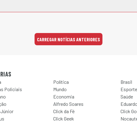
CARREGAR NOTÍCIAS ANTERIORES
RIAS
a
Política
Brasil
s Policiais
Mundo
Esport
ano
Economia
Saúde
ção
Alfredo Soares
Eduardo
 Júnior
Click da Fé
Click G
Jus
Click Geek
Nocaut