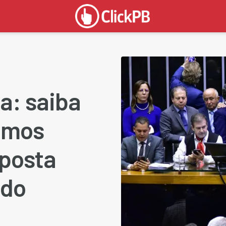
a: saiba
ximos
oposta
ado