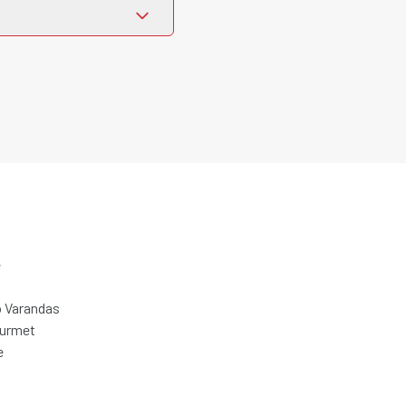
e
 Varandas
ourmet
e