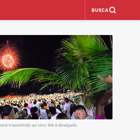
BUSCA
erá transmitido ao vivo; link é divulgado