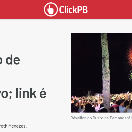
o de
o; link é
Réveillon do Busto de Tamandaré s
areth Menezes.