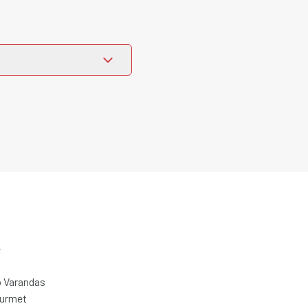
e
 Varandas
ourmet