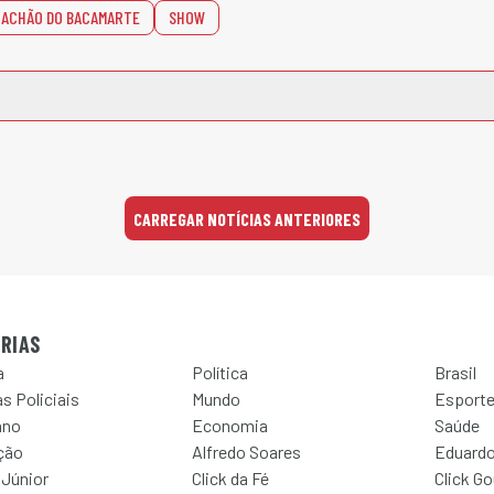
IACHÃO DO BACAMARTE
SHOW
CARREGAR NOTÍCIAS ANTERIORES
RIAS
a
Política
Brasil
s Policiais
Mundo
Esport
ano
Economia
Saúde
ção
Alfredo Soares
Eduardo
 Júnior
Click da Fé
Click G