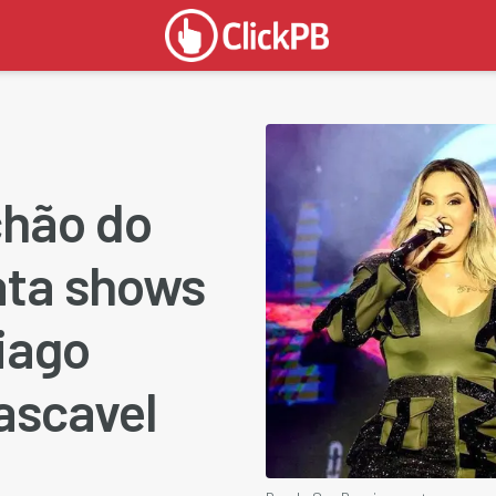
chão do
ata shows
iago
ascavel