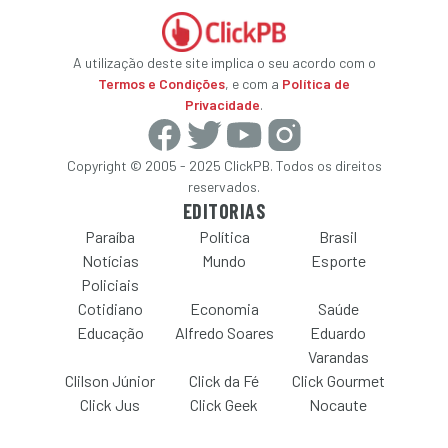
A utilização deste site implica o seu acordo com o
Termos e Condições
, e com a
Política de
Privacidade
.
Copyright © 2005 - 2025 ClickPB. Todos os direitos
reservados.
EDITORIAS
Paraíba
Política
Brasil
Notícias
Mundo
Esporte
Policiais
Cotidiano
Economia
Saúde
Educação
Alfredo Soares
Eduardo
Varandas
Clilson Júnior
Click da Fé
Click Gourmet
Click Jus
Click Geek
Nocaute