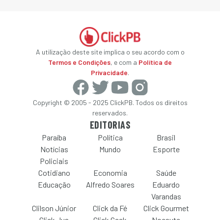
A utilização deste site implica o seu acordo com o
Termos e Condições
, e com a
Política de
Privacidade
.
Copyright © 2005 - 2025 ClickPB. Todos os direitos
reservados.
EDITORIAS
Paraíba
Política
Brasil
Notícias
Mundo
Esporte
Policiais
Cotidiano
Economia
Saúde
Educação
Alfredo Soares
Eduardo
Varandas
Clilson Júnior
Click da Fé
Click Gourmet
Click Jus
Click Geek
Nocaute