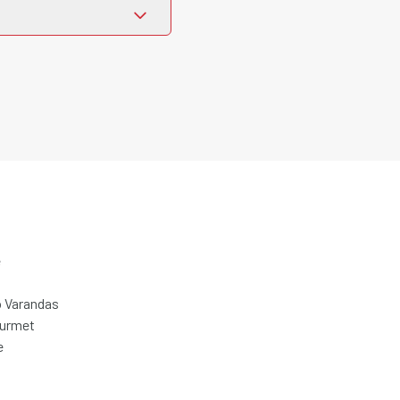
e
 Varandas
ourmet
e