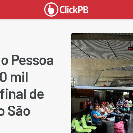
ão Pessoa
0 mil
inal de
o São