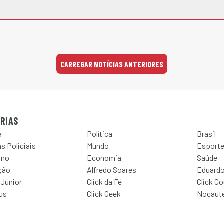
CARREGAR NOTÍCIAS ANTERIORES
RIAS
a
Política
Brasil
s Policiais
Mundo
Esport
ano
Economia
Saúde
ção
Alfredo Soares
Eduardo
 Júnior
Click da Fé
Click G
Jus
Click Geek
Nocaut