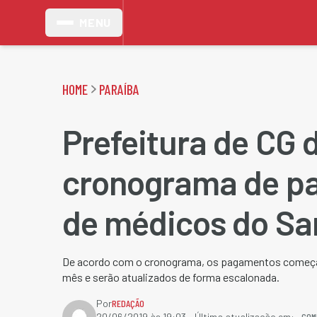
MENU
HOME
PARAÍBA
Prefeitura de CG 
cronograma de p
de médicos do S
De acordo com o cronograma, os pagamentos começa
mês e serão atualizados de forma escalonada.
Por
REDAÇÃO
COM
20/06/2019 às 19:03
- Última atualização em: