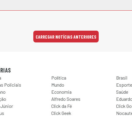
CARREGAR NOTÍCIAS ANTERIORES
RIAS
a
Política
Brasil
s Policiais
Mundo
Esport
ano
Economia
Saúde
ção
Alfredo Soares
Eduardo
 Júnior
Click da Fé
Click G
Jus
Click Geek
Nocaut