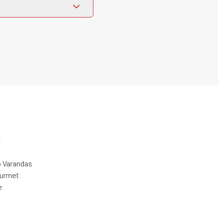
e
 Varandas
ourmet
e