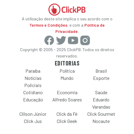
A utilização deste site implica o seu acordo com o
Termos e Condições
, e com a
Política de
Privacidade
.
Copyright © 2005 - 2025 ClickPB. Todos os direitos
reservados.
EDITORIAS
Paraíba
Política
Brasil
Notícias
Mundo
Esporte
Policiais
Cotidiano
Economia
Saúde
Educação
Alfredo Soares
Eduardo
Varandas
Clilson Júnior
Click da Fé
Click Gourmet
Click Jus
Click Geek
Nocaute