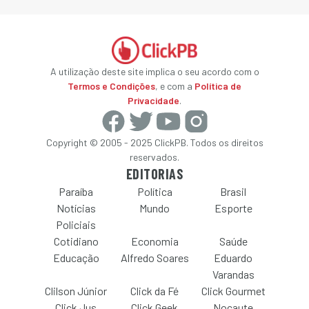
A utilização deste site implica o seu acordo com o
Termos e Condições
, e com a
Política de
Privacidade
.
Copyright © 2005 - 2025 ClickPB. Todos os direitos
reservados.
EDITORIAS
Paraíba
Política
Brasil
Notícias
Mundo
Esporte
Policiais
Cotidiano
Economia
Saúde
Educação
Alfredo Soares
Eduardo
Varandas
Clilson Júnior
Click da Fé
Click Gourmet
Click Jus
Click Geek
Nocaute