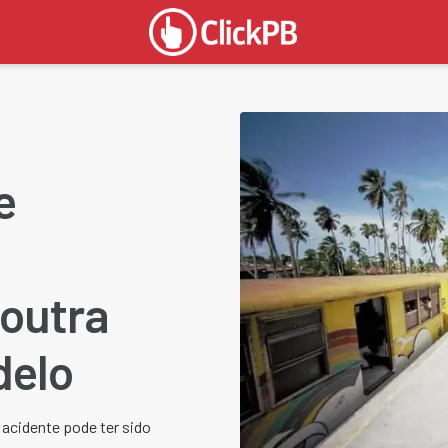
e
 outra
delo
acidente pode ter sido