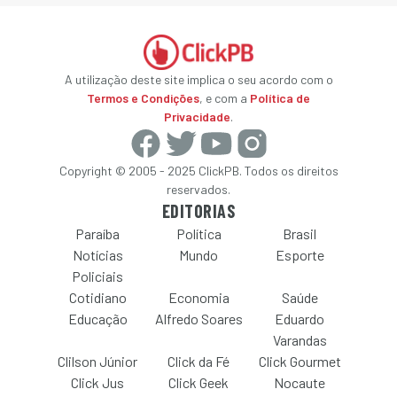
A utilização deste site implica o seu acordo com o
Termos e Condições
, e com a
Política de
Privacidade
.
Copyright © 2005 - 2025 ClickPB. Todos os direitos
reservados.
EDITORIAS
Paraíba
Política
Brasil
Notícias
Mundo
Esporte
Policiais
Cotidiano
Economia
Saúde
Educação
Alfredo Soares
Eduardo
Varandas
Clilson Júnior
Click da Fé
Click Gourmet
Click Jus
Click Geek
Nocaute