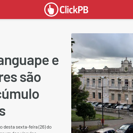
anguape e
res são
acúmulo
s
o desta sexta-feira (26) do