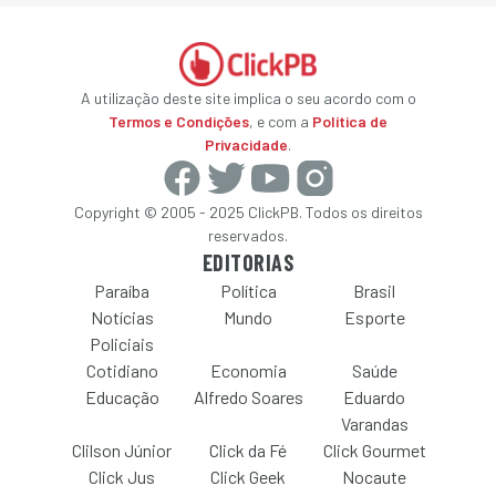
A utilização deste site implica o seu acordo com o
Termos e Condições
, e com a
Política de
Privacidade
.
Copyright © 2005 - 2025 ClickPB. Todos os direitos
reservados.
EDITORIAS
Paraíba
Política
Brasil
Notícias
Mundo
Esporte
Policiais
Cotidiano
Economia
Saúde
Educação
Alfredo Soares
Eduardo
Varandas
Clilson Júnior
Click da Fé
Click Gourmet
Click Jus
Click Geek
Nocaute