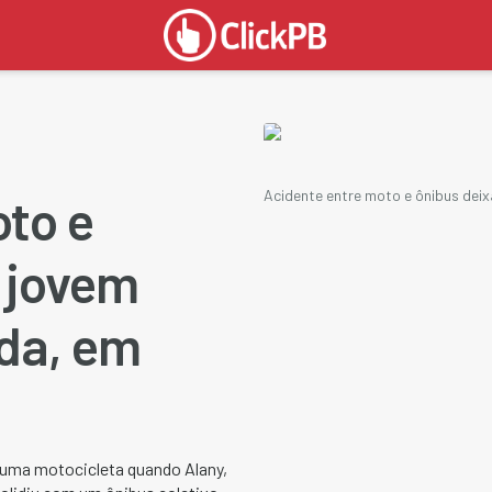
Acidente entre moto e ônibus dei
oto e
 jovem
ida, em
uma motocicleta quando Alany,