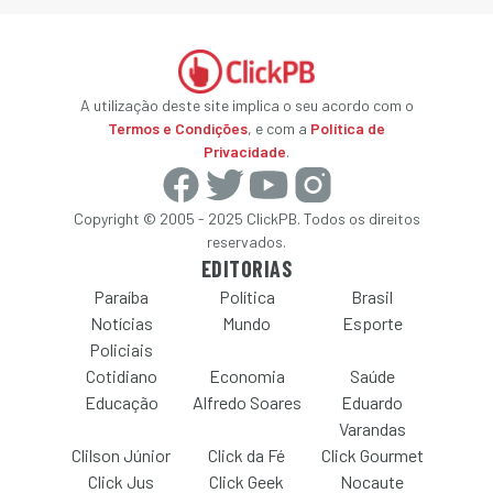
A utilização deste site implica o seu acordo com o
Termos e Condições
, e com a
Política de
Privacidade
.
Copyright © 2005 - 2025 ClickPB. Todos os direitos
reservados.
EDITORIAS
Paraíba
Política
Brasil
Notícias
Mundo
Esporte
Policiais
Cotidiano
Economia
Saúde
Educação
Alfredo Soares
Eduardo
Varandas
Clilson Júnior
Click da Fé
Click Gourmet
Click Jus
Click Geek
Nocaute