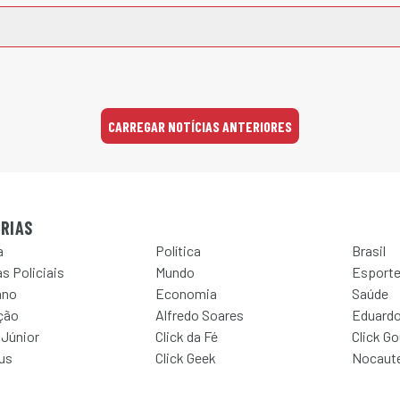
CARREGAR NOTÍCIAS ANTERIORES
RIAS
a
Política
Brasil
s Policiais
Mundo
Esport
ano
Economia
Saúde
ção
Alfredo Soares
Eduardo
 Júnior
Click da Fé
Click G
Jus
Click Geek
Nocaut