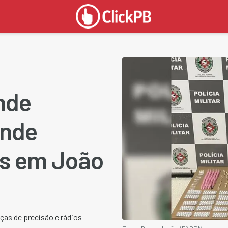
ande
ende
es em João
ças de precisão e rádios