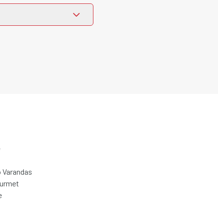
e
 Varandas
ourmet
e