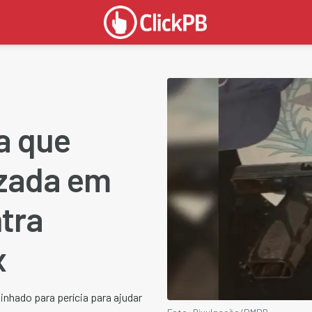
a que
izada em
ntra
x
inhado para perícia para ajudar