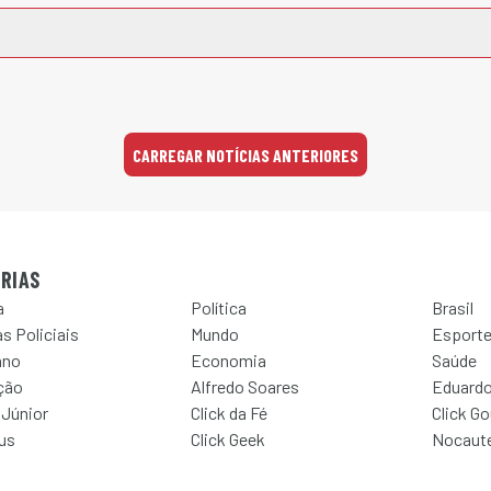
CARREGAR NOTÍCIAS ANTERIORES
RIAS
a
Política
Brasil
s Policiais
Mundo
Esport
ano
Economia
Saúde
ção
Alfredo Soares
Eduardo
 Júnior
Click da Fé
Click G
Jus
Click Geek
Nocaut