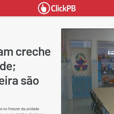
am creche
de;
eira são
e no freezer da unidade