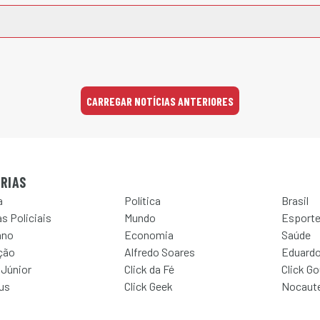
CARREGAR NOTÍCIAS ANTERIORES
RIAS
a
Política
Brasil
s Policiais
Mundo
Esport
ano
Economia
Saúde
ção
Alfredo Soares
Eduardo
 Júnior
Click da Fé
Click G
Jus
Click Geek
Nocaut