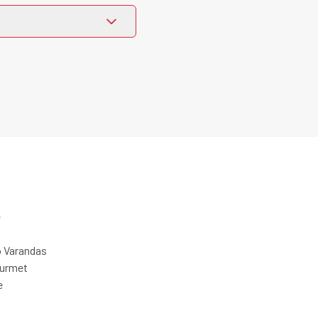
e
 Varandas
ourmet
e