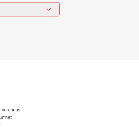
e
 Varandas
ourmet
e