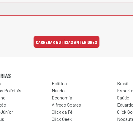
CARREGAR NOTÍCIAS ANTERIORES
RIAS
a
Política
Brasil
s Policiais
Mundo
Esport
ano
Economia
Saúde
ção
Alfredo Soares
Eduardo
 Júnior
Click da Fé
Click G
Jus
Click Geek
Nocaut