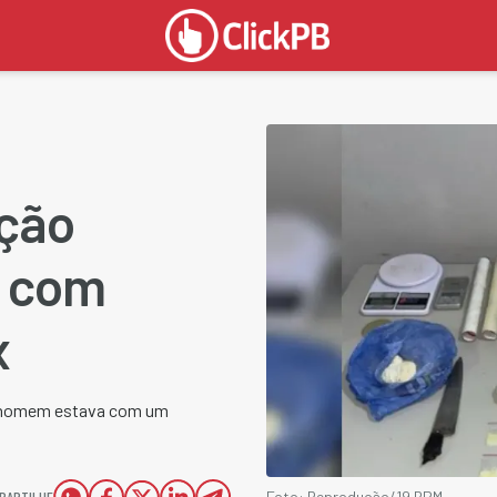
cção
o com
x
 O homem estava com um
PARTILHE
Foto: Reprodução/19 BPM