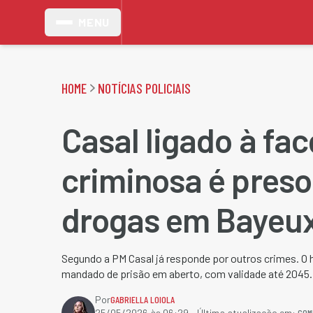
MENU
HOME
NOTÍCIAS POLICIAIS
Casal ligado à fa
criminosa é pres
drogas em Bayeu
Segundo a PM Casal já responde por outros crimes.
mandado de prisão em aberto, com validade até 2045.
Por
GABRIELLA LOIOLA
COM
25/05/2026 às 06:29
- Última atualização em: