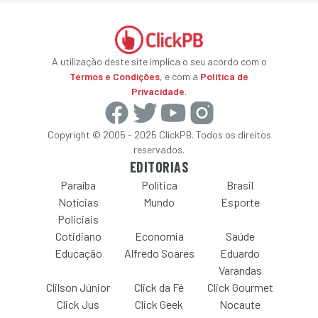
A utilização deste site implica o seu acordo com o
Termos e Condições
, e com a
Política de
Privacidade
.
Copyright © 2005 - 2025 ClickPB. Todos os direitos
reservados.
EDITORIAS
Paraíba
Política
Brasil
Notícias
Mundo
Esporte
Policiais
Cotidiano
Economia
Saúde
Educação
Alfredo Soares
Eduardo
Varandas
Clilson Júnior
Click da Fé
Click Gourmet
Click Jus
Click Geek
Nocaute