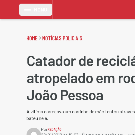
MENU
HOME
NOTÍCIAS POLICIAIS
Catador de recicl
atropelado em ro
João Pessoa
A vítima carregava um carrinho de mão tentou atraves
bateu nele.
Por
REDAÇÃO
COM
28/01/2019 às 10:07
- Última atualização em: