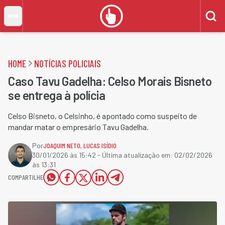
HOME
NOTÍCIAS POLICIAIS
Caso Tavu Gadelha: Celso Morais Bisneto
se entrega à polícia
Celso Bisneto, o Celsinho, é apontado como suspeito de
mandar matar o empresário Tavu Gadelha.
Por
JOAQUIM NETO
,
LUCAS ISÍDIO
30/01/2026 às 15:42
- Última atualização em:
02/02/2026
às 13:31
COMPARTILHE