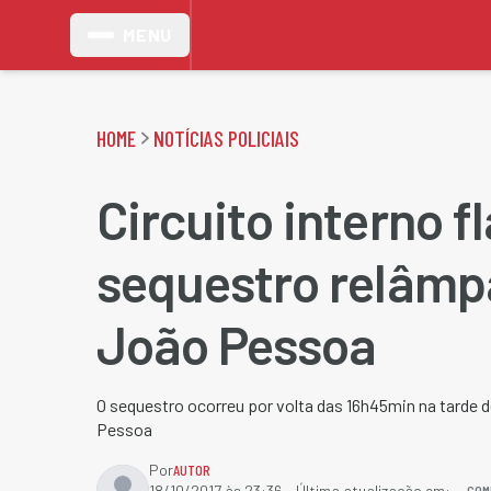
MENU
HOME
NOTÍCIAS POLICIAIS
Circuito interno f
sequestro relâm
João Pessoa
O sequestro ocorreu por volta das 16h45min na tarde d
Pessoa
Por
AUTOR
COM
18/10/2017 às 23:36
- Última atualização em: