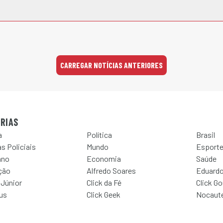
CARREGAR NOTÍCIAS ANTERIORES
RIAS
a
Política
Brasil
s Policiais
Mundo
Esport
ano
Economia
Saúde
ção
Alfredo Soares
Eduardo
 Júnior
Click da Fé
Click G
Jus
Click Geek
Nocaut