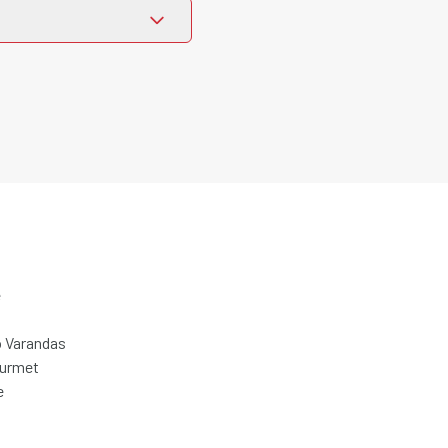
e
 Varandas
ourmet
e