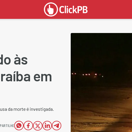
do às
araíba em
sa da morte é investigada.
PARTILHE