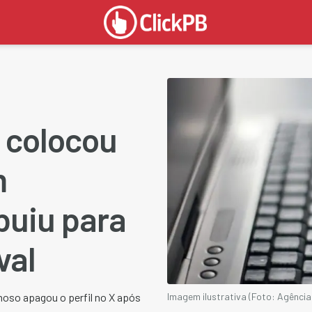
 colocou
m
ibuiu para
val
noso apagou o perfil no X após
Imagem ilustrativa (Foto: Agência 