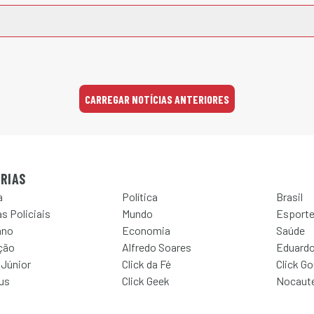
CARREGAR NOTÍCIAS ANTERIORES
RIAS
a
Política
Brasil
s Policiais
Mundo
Esport
ano
Economia
Saúde
ção
Alfredo Soares
Eduardo
 Júnior
Click da Fé
Click G
Jus
Click Geek
Nocaut