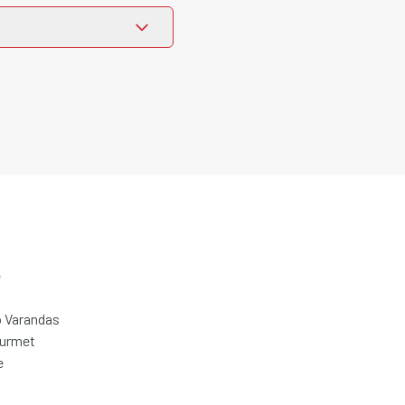
e
 Varandas
ourmet
e