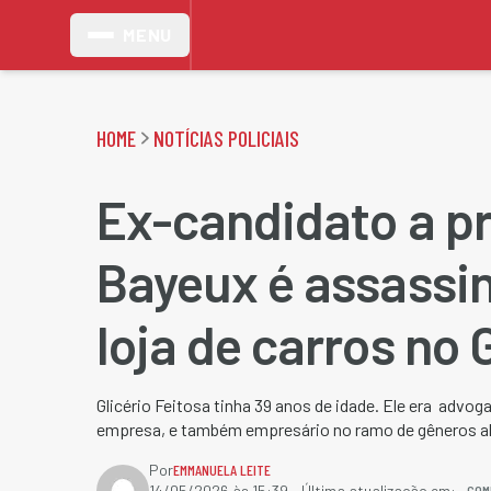
MENU
HOME
NOTÍCIAS POLICIAIS
Ex-candidato a pr
Bayeux é assassi
loja de carros no 
Glicério Feitosa tinha 39 anos de idade. Ele era advog
empresa, e também empresário no ramo de gêneros al
Por
EMMANUELA LEITE
COM
14/05/2026 às 15:39
- Última atualização em: