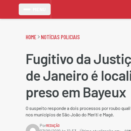
MENU
HOME
NOTÍCIAS POLICIAIS
Fugitivo da Justi
de Janeiro é local
preso em Bayeux
O suspeito responde a dois processos por roubo qualif
nos municípios de São João do Meriti e Magé.
Por
REDAÇÃO
COM
07/09/2019 às 12:53
- Última atualização em: