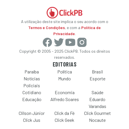
A utilização deste site implica o seu acordo com o
Termos e Condições
, e com a
Política de
Privacidade
.
Copyright © 2005 - 2025 ClickPB. Todos os direitos
reservados.
EDITORIAS
Paraíba
Política
Brasil
Notícias
Mundo
Esporte
Policiais
Cotidiano
Economia
Saúde
Educação
Alfredo Soares
Eduardo
Varandas
Clilson Júnior
Click da Fé
Click Gourmet
Click Jus
Click Geek
Nocaute