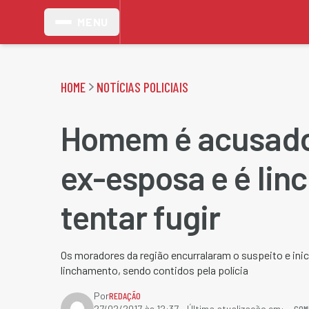
MENU
HOME
NOTÍCIAS POLICIAIS
Homem é acusado
ex-esposa e é lin
tentar fugir
Os moradores da região encurralaram o suspeito e in
linchamento, sendo contidos pela polícia
Por
REDAÇÃO
COM
27/02/2017 às 12:37
- Última atualização em: