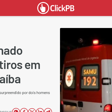
nado
tiros em
raíba
i surpreendido por dois homens
PARTILHE