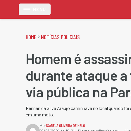
MENU
HOME
NOTÍCIAS POLICIAIS
Homem é assassi
durante ataque a 
via pública na Pa
Rennan da Silva Araújo​ caminhava no local quando fo
em uma moto.
Por
ISABELA OLIVEIRA DE MELO
COM
19/01/2021 às 10:01
- Última atualização em: