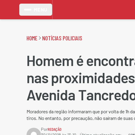
MENU
HOME
NOTÍCIAS POLICIAIS
Homem é encontr
nas proximidades
Avenida Tancred
Moradores da região informaram que por volta de 1h d
tiros. No entanto, por precaução, não saíram de suas 
Por
REDAÇÃO
COM
30/11/2018 às 13:10
- Última atualização em: