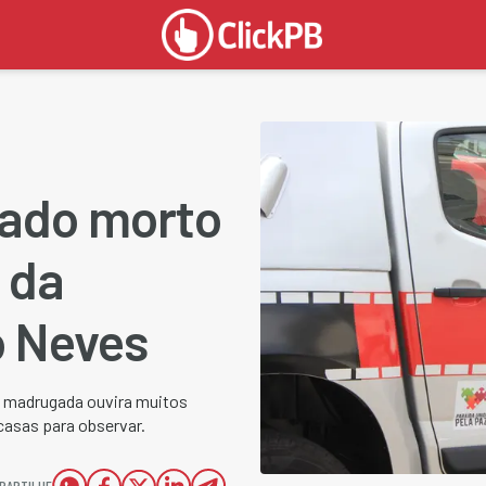
ado morto
 da
o Neves
a madrugada ouvira muitos
casas para observar.
PARTILHE