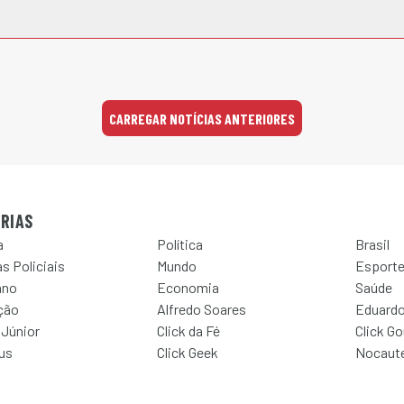
CARREGAR NOTÍCIAS ANTERIORES
RIAS
a
Política
Brasil
s Policiais
Mundo
Esport
ano
Economia
Saúde
ção
Alfredo Soares
Eduardo
 Júnior
Click da Fé
Click G
Jus
Click Geek
Nocaut