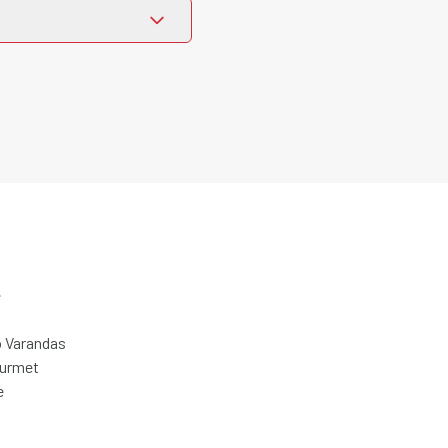
e
 Varandas
ourmet
e