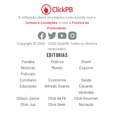
A utilização deste site implica o seu acordo com o
Termos e Condições
, e com a
Política de
Privacidade
.
Copyright © 2005 - 2025 ClickPB. Todos os direitos
reservados.
EDITORIAS
Paraíba
Política
Brasil
Notícias
Mundo
Esporte
Policiais
Cotidiano
Economia
Saúde
Educação
Alfredo Soares
Eduardo
Varandas
Clilson Júnior
Click da Fé
Click Gourmet
Click Jus
Click Geek
Nocaute