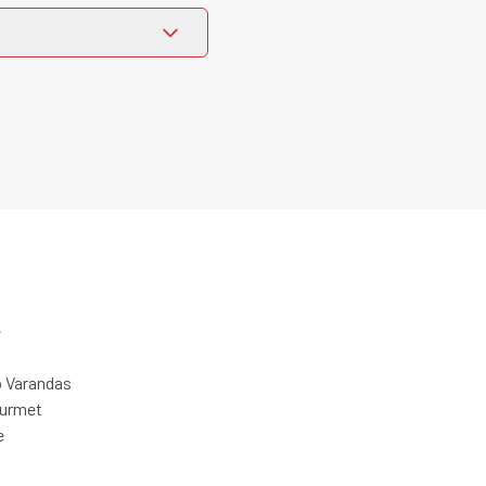
e
 Varandas
ourmet
e