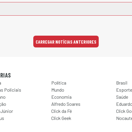
CARREGAR NOTÍCIAS ANTERIORES
RIAS
a
Política
Brasil
s Policiais
Mundo
Esport
ano
Economia
Saúde
ção
Alfredo Soares
Eduardo
 Júnior
Click da Fé
Click G
Jus
Click Geek
Nocaut