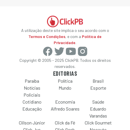
A utilização deste site implica o seu acordo com o
Termos e Condições
, e com a
Política de
Privacidade
.
Copyright © 2005 - 2025 ClickPB. Todos os direitos
reservados.
EDITORIAS
Paraíba
Política
Brasil
Notícias
Mundo
Esporte
Policiais
Cotidiano
Economia
Saúde
Educação
Alfredo Soares
Eduardo
Varandas
Clilson Júnior
Click da Fé
Click Gourmet
Click Jus
Click Geek
Nocaute