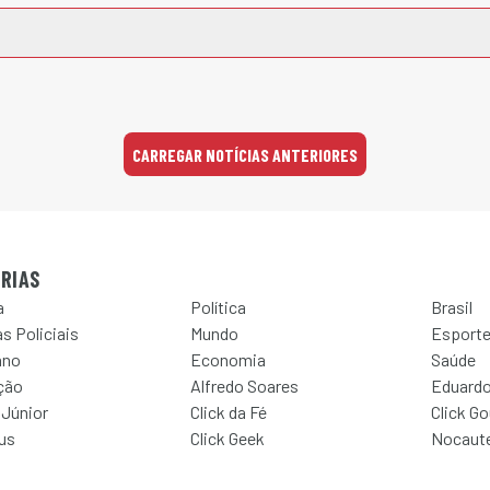
CARREGAR NOTÍCIAS ANTERIORES
RIAS
a
Política
Brasil
s Policiais
Mundo
Esport
ano
Economia
Saúde
ção
Alfredo Soares
Eduardo
 Júnior
Click da Fé
Click G
Jus
Click Geek
Nocaut