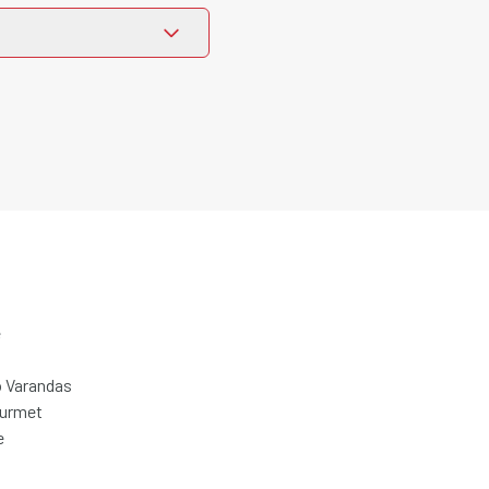
e
 Varandas
ourmet
e