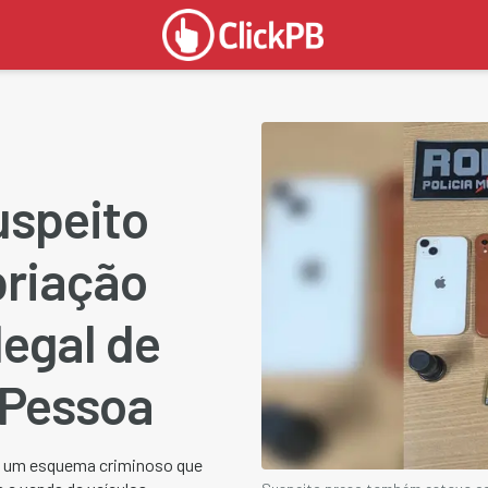
uspeito
priação
legal de
 Pessoa
de um esquema criminoso que