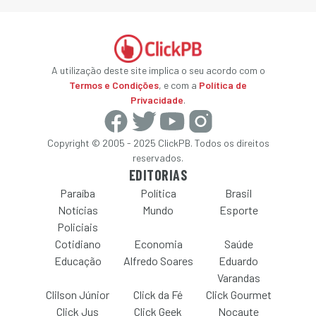
A utilização deste site implica o seu acordo com o
Termos e Condições
, e com a
Política de
Privacidade
.
Copyright © 2005 - 2025 ClickPB. Todos os direitos
reservados.
EDITORIAS
Paraíba
Política
Brasil
Notícias
Mundo
Esporte
Policiais
Cotidiano
Economia
Saúde
Educação
Alfredo Soares
Eduardo
Varandas
Clilson Júnior
Click da Fé
Click Gourmet
Click Jus
Click Geek
Nocaute