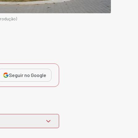
produção)
Seguir no Google