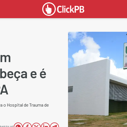
om
beça e é
PA
ra o Hospital de Trauma de
PARTILHE