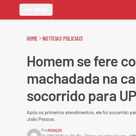
MENU
HOME
NOTÍCIAS POLICIAIS
Homem se fere c
machadada na ca
socorrido para U
Após os primeiros atendimentos, ele foi socorrido pa
João Pessoa.
Por
REDAÇÃO
COM
24/08/2019 às 20:39
- Última atualização em: