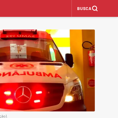
BUSCA
ção).