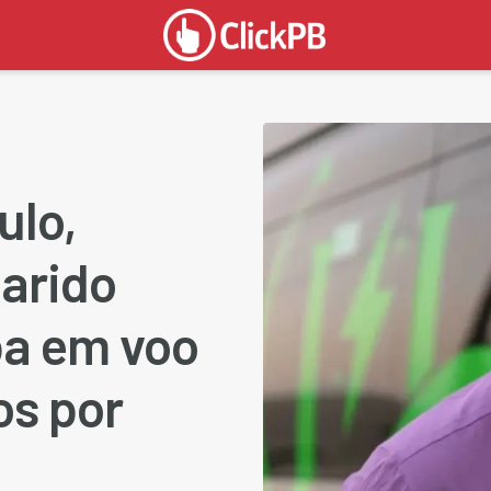
ulo,
marido
ba em voo
s por