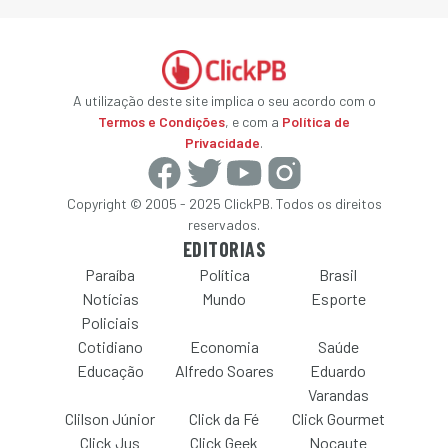
A utilização deste site implica o seu acordo com o
Termos e Condições
, e com a
Política de
Privacidade
.
Copyright © 2005 - 2025 ClickPB. Todos os direitos
reservados.
EDITORIAS
Paraíba
Política
Brasil
Notícias
Mundo
Esporte
Policiais
Cotidiano
Economia
Saúde
Educação
Alfredo Soares
Eduardo
Varandas
Clilson Júnior
Click da Fé
Click Gourmet
Click Jus
Click Geek
Nocaute