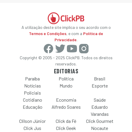
A utilização deste site implica o seu acordo com o
Termos e Condições
, e com a
Política de
Privacidade
.
Copyright © 2005 - 2025 ClickPB. Todos os direitos
reservados.
EDITORIAS
Paraíba
Política
Brasil
Notícias
Mundo
Esporte
Policiais
Cotidiano
Economia
Saúde
Educação
Alfredo Soares
Eduardo
Varandas
Clilson Júnior
Click da Fé
Click Gourmet
Click Jus
Click Geek
Nocaute