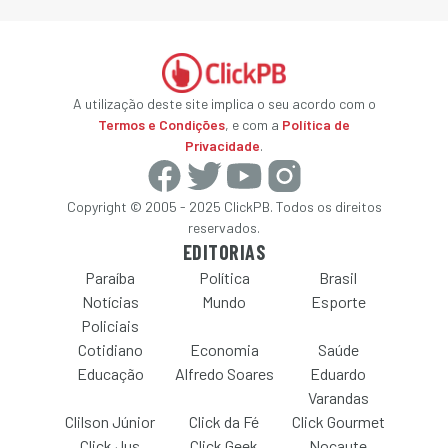
A utilização deste site implica o seu acordo com o
Termos e Condições
, e com a
Política de
Privacidade
.
Copyright © 2005 - 2025 ClickPB. Todos os direitos
reservados.
EDITORIAS
Paraíba
Política
Brasil
Notícias
Mundo
Esporte
Policiais
Cotidiano
Economia
Saúde
Educação
Alfredo Soares
Eduardo
Varandas
Clilson Júnior
Click da Fé
Click Gourmet
Click Jus
Click Geek
Nocaute